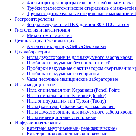
Фиксаторы для эндотрахеальных трубок, комплект
Трубки трахеостомические стерильные с манжетой 
Трубки эндотрахеальные стерильные с манжетой и 
Гастроэнтерология
Зонды желудочные ПВХ длиной 80 / 110 / 125 см
Гистология и патанатомия
Микротомные лезвия
Дезинфекция. Стерилизация
Антисептик для рук Settica Septanaizer
Для лаборатории
Иглы двухсторонние для вакуумного забора крови
Пробирки вакуумные без наполнителей
Пробирки вакуумные с активатором свертывания к
Пробирки вакуумные с гепарином
Часы песочные медицинские лабораторные
Иглы медицинские
Игла спинальная тип Карандаш (Pencil Point)
Игла спинальная тип Квинке (Quinke)
Игла эпидуральная тип Туохи (Tuohy)
Иглы (катетеры) «бабочка» для малых вен
Иглы двухсторонние для вакуумного забора крови
Иглы инъекционные стерильные
Инфузионная терапия
Катетеры внутривенные (периферические)
Катетеры подключичные одноразовые