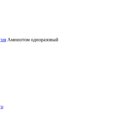
гия
Амниотом одноразовый
го