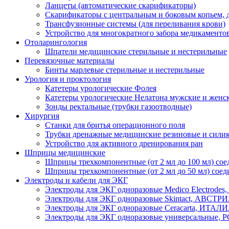
Ланцеты (автоматические скарификаторы)
Скарификаторы с центральным и боковым копьем, д
Трансфузионные системы (для переливания крови)
Устройство для многократного забора медикамент
Отоларингология
Шпатели медицинские стерильные и нестерильные
Перевязочные материалы
Бинты марлевые стерильные и нестерильные
Урология и проктология
Катетеры урологические Фолея
Катетеры урологические Нелатона мужские и женс
Зонды ректальные (трубки газоотводные)
Хирургия
Станки для бритья операционного поля
Трубки дренажные медицинские резиновые и сили
Устройство для активного дренирования ран
Шприцы медицинские
Шприцы трехкомпонентные (от 2 мл до 100 мл) соед
Шприцы трехкомпонентные (от 2 мл до 50 мл) соеди
Электроды и кабели для ЭКГ
Электроды для ЭКГ одноразовые Medico Electrode
Электроды для ЭКГ одноразовые Skintact, АВСТР
Электроды для ЭКГ одноразовые Ceracarta, ИТАЛ
Электроды для ЭКГ одноразовые универсальные,