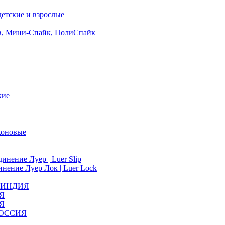
етские и взрослые
ов, Мини-Спайк, ПолиСпайк
кие
коновые
инение Луер | Luer Slip
нение Луер Лок | Luer Lock
s, ИНДИЯ
ИЯ
ИЯ
 РОССИЯ