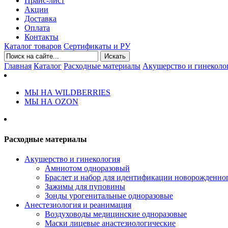
Прайс-лист
Акции
Доставка
Оплата
Контакты
Каталог товаров
Сертификаты и РУ
Искать
Главная
Каталог
Расходные материалы
Акушерство и гинеколо
МЫ НА WILDBERRIES
МЫ НА OZON
Расходные материалы
Акушерство и гинекология
Амниотом одноразовый
Браслет и набор для идентификации новорожденно
Зажимы для пуповины
Зонды урогенитальные одноразовые
Анестезиология и реанимация
Воздуховоды медицинские одноразовые
Маски лицевые анастезиологические