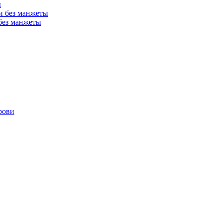
ы
и без манжеты
без манжеты
рови