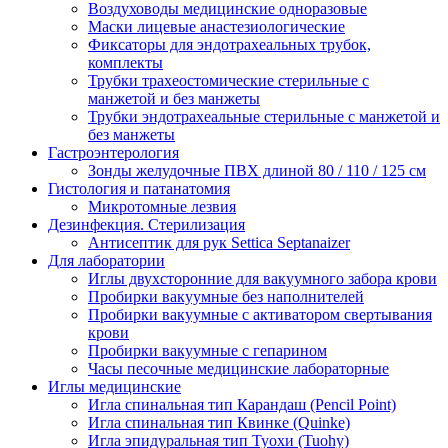
Воздуховоды медицинские одноразовые
Маски лицевые анастезиологические
Фиксаторы для эндотрахеальных трубок,
комплекты
Трубки трахеостомические стерильные с
манжетой и без манжеты
Трубки эндотрахеальные стерильные с манжетой и
без манжеты
Гастроэнтерология
Зонды желудочные ПВХ длиной 80 / 110 / 125 см
Гистология и патанатомия
Микротомные лезвия
Дезинфекция. Стерилизация
Антисептик для рук Settica Septanaizer
Для лаборатории
Иглы двухсторонние для вакуумного забора крови
Пробирки вакуумные без наполнителей
Пробирки вакуумные с активатором свертывания
крови
Пробирки вакуумные с гепарином
Часы песочные медицинские лабораторные
Иглы медицинские
Игла спинальная тип Карандаш (Pencil Point)
Игла спинальная тип Квинке (Quinke)
Игла эпидуральная тип Туохи (Tuohy)