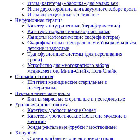
Иглы (катетеры) «бабочка» для малых вен
Иглы двухсторонние для вакуумного забора крови
Иглы инъекционные стерильные
Инфузионная терапия
Катетеры внутривенные (периферические)
Катетеры подключичные одноразовые
Ланцеты (автоматические скарификаторы)
Скарификаторы с центральным и боковым копьем,
детские и взрослые
Трансфузионные системы (для переливания
крови)
Устройство для многократного забора
медикаментов, Мини-Спайк, ПолиСпайк
Отоларингология
Шпатели медицинские стерильные и
нестерильные
Перевязочные материалы
Бинты марлевые стерильные и нестерильные
Урология и проктология
Катетеры урологические Фолея
Катетеры урологические Нелатона мужские и
женские
Зонды ректальные (трубки газоотводные)
Хирургия
Станки для бритья операционного поля