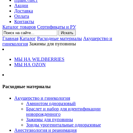
Прайс-лист
Акции
Доставка
Оплата
Контакты
Каталог товаров
Сертификаты и РУ
Искать
Главная
Каталог
Расходные материалы
Акушерство и
гинекология
Зажимы для пуповины
МЫ НА WILDBERRIES
МЫ НА OZON
Расходные материалы
Акушерство и гинекология
Амниотом одноразовый
Браслет и набор для идентификации
новорожденного
Зажимы для пуповины
Зонды урогенитальные одноразовые
Анестезиология и реанимация