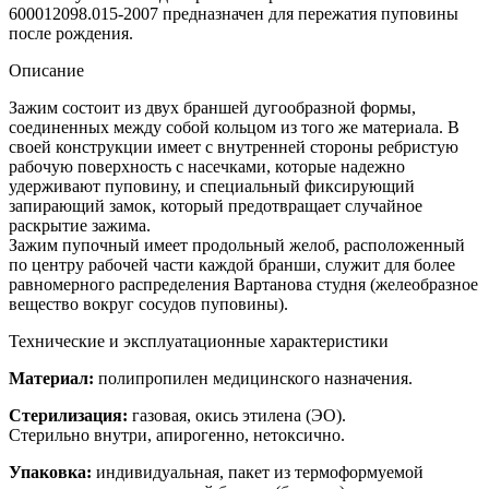
600012098.015-2007 предназначен для пережатия пуповины
после рождения.
Описание
Зажим состоит из двух браншей дугообразной формы,
соединенных между собой кольцом из того же материала. В
своей конструкции имеет с внутренней стороны ребристую
рабочую поверхность с насечками, которые надежно
удерживают пуповину, и специальный фиксирующий
запирающий замок, который предотвращает случайное
раскрытие зажима.
Зажим пупочный имеет продольный желоб, расположенный
по центру рабочей части каждой бранши, служит для более
равномерного распределения Вартанова студня (желеобразное
вещество вокруг сосудов пуповины).
Технические и эксплуатационные характеристики
Материал:
полипропилен медицинского назначения.
Стерилизация:
газовая, окись этилена (ЭО).
Стерильно внутри, апирогенно, нетоксично.
Упаковка:
индивидуальная, пакет из термоформуемой