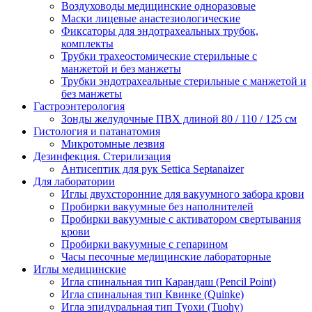
Воздуховоды медицинские одноразовые
Маски лицевые анастезиологические
Фиксаторы для эндотрахеальных трубок,
комплекты
Трубки трахеостомические стерильные с
манжетой и без манжеты
Трубки эндотрахеальные стерильные с манжетой и
без манжеты
Гастроэнтерология
Зонды желудочные ПВХ длиной 80 / 110 / 125 см
Гистология и патанатомия
Микротомные лезвия
Дезинфекция. Стерилизация
Антисептик для рук Settica Septanaizer
Для лаборатории
Иглы двухсторонние для вакуумного забора крови
Пробирки вакуумные без наполнителей
Пробирки вакуумные с активатором свертывания
крови
Пробирки вакуумные с гепарином
Часы песочные медицинские лабораторные
Иглы медицинские
Игла спинальная тип Карандаш (Pencil Point)
Игла спинальная тип Квинке (Quinke)
Игла эпидуральная тип Туохи (Tuohy)