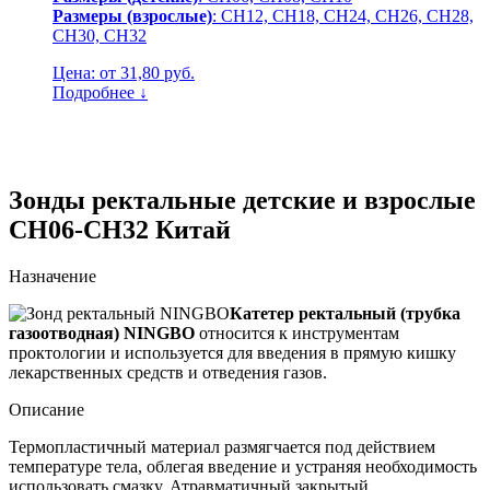
Размеры (взрослые)
: CH12, CH18, CH24, CH26, CH28,
CH30, CH32
Цена: от 31,80 руб.
Подробнее ↓
Зонды ректальные детские и взрослые
СН06-CH32 Китай
Назначение
Катетер ректальный (трубка
газоотводная) NINGBO
относится к инструментам
проктологии и используется для введения в прямую кишку
лекарственных средств и отведения газов.
Описание
Термопластичный материал размягчается под действием
температуре тела, облегая введение и устраняя необходимость
использовать смазку. Атравматичный закрытый