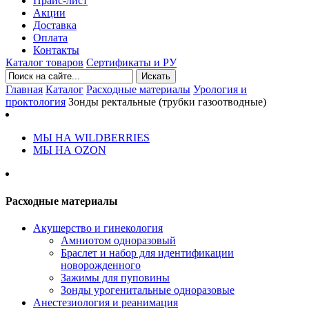
Прайс-лист
Акции
Доставка
Оплата
Контакты
Каталог товаров
Сертификаты и РУ
Искать
Главная
Каталог
Расходные материалы
Урология и
проктология
Зонды ректальные (трубки газоотводные)
МЫ НА WILDBERRIES
МЫ НА OZON
Расходные материалы
Акушерство и гинекология
Амниотом одноразовый
Браслет и набор для идентификации
новорожденного
Зажимы для пуповины
Зонды урогенитальные одноразовые
Анестезиология и реанимация