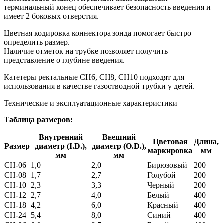
терминальный конец обеспечивает безопасность введения и
имеет 2 боковых отверстия.
Цветная кодировка коннектора зонда помогает быстро
определить размер.
Наличие отметок на трубке позволяет получить
представление о глубине введения.
Катетеры ректальные CH6, CH8, CH10 подходят для
использования в качестве газоотводной трубки у детей.
Технические и эксплуатационные характеристики
Таблица размеров:
Внутренний
Внешний
Цветовая
Длина,
Размер
диаметр (I.D.),
диаметр (O.D.),
маркировка
мм
мм
мм
CH-06
1,0
2,0
Бирюзовый
200
CH-08
1,7
2,7
Голубой
200
CH-10
2,3
3,3
Черный
200
CH-12
2,7
4,0
Белый
400
CH-18
4,2
6,0
Красный
400
CH-24
5,4
8,0
Синий
400