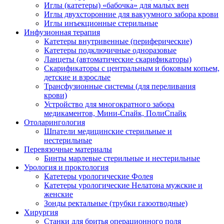
Иглы (катетеры) «бабочка» для малых вен
Иглы двухсторонние для вакуумного забора крови
Иглы инъекционные стерильные
Инфузионная терапия
Катетеры внутривенные (периферические)
Катетеры подключичные одноразовые
Ланцеты (автоматические скарификаторы)
Скарификаторы с центральным и боковым копьем,
детские и взрослые
Трансфузионные системы (для переливания
крови)
Устройство для многократного забора
медикаментов, Мини-Спайк, ПолиСпайк
Отоларингология
Шпатели медицинские стерильные и
нестерильные
Перевязочные материалы
Бинты марлевые стерильные и нестерильные
Урология и проктология
Катетеры урологические Фолея
Катетеры урологические Нелатона мужские и
женские
Зонды ректальные (трубки газоотводные)
Хирургия
Станки для бритья операционного поля