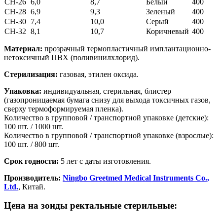
CH-26
6,0
8,7
Белый
400
CH-28
6,9
9,3
Зеленый
400
CH-30
7,4
10,0
Серый
400
CH-32
8,1
10,7
Коричневый
400
Материал:
прозрачный термопластичный имплантационно-
нетоксичный ПВХ (поливинилхлорид).
Стерилизация:
газовая, этилен оксида.
Упаковка:
индивидуальная, стерильная, блистер
(газопроницаемая бумага снизу для выхода токсичных газов,
сверху термоформируемая пленка).
Количество в групповой / транспортной упаковке (детские):
100 шт. / 1000 шт.
Количество в групповой / транспортной упаковке (взрослые):
100 шт. / 800 шт.
Срок годности:
5 лет с даты изготовления.
Производитель:
Ningbo Greetmed Medical Instruments Co.,
Ltd.
, Китай.
Цена на зонды ректальные стерильные: