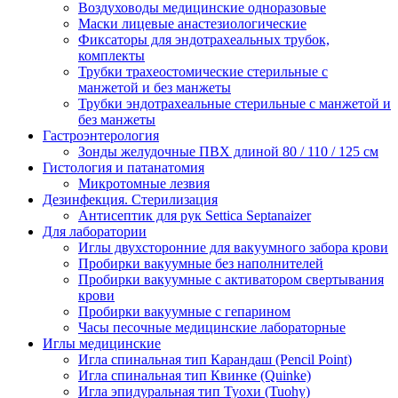
Воздуховоды медицинские одноразовые
Маски лицевые анастезиологические
Фиксаторы для эндотрахеальных трубок,
комплекты
Трубки трахеостомические стерильные с
манжетой и без манжеты
Трубки эндотрахеальные стерильные с манжетой и
без манжеты
Гастроэнтерология
Зонды желудочные ПВХ длиной 80 / 110 / 125 см
Гистология и патанатомия
Микротомные лезвия
Дезинфекция. Стерилизация
Антисептик для рук Settica Septanaizer
Для лаборатории
Иглы двухсторонние для вакуумного забора крови
Пробирки вакуумные без наполнителей
Пробирки вакуумные с активатором свертывания
крови
Пробирки вакуумные с гепарином
Часы песочные медицинские лабораторные
Иглы медицинские
Игла спинальная тип Карандаш (Pencil Point)
Игла спинальная тип Квинке (Quinke)
Игла эпидуральная тип Туохи (Tuohy)