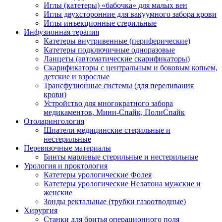
Иглы (катетеры) «бабочка» для малых вен
Иглы двухсторонние для вакуумного забора крови
Иглы инъекционные стерильные
Инфузионная терапия
Катетеры внутривенные (периферические)
Катетеры подключичные одноразовые
Ланцеты (автоматические скарификаторы)
Скарификаторы с центральным и боковым копьем,
детские и взрослые
Трансфузионные системы (для переливания
крови)
Устройство для многократного забора
медикаментов, Мини-Спайк, ПолиСпайк
Отоларингология
Шпатели медицинские стерильные и
нестерильные
Перевязочные материалы
Бинты марлевые стерильные и нестерильные
Урология и проктология
Катетеры урологические Фолея
Катетеры урологические Нелатона мужские и
женские
Зонды ректальные (трубки газоотводные)
Хирургия
Станки для бритья операционного поля