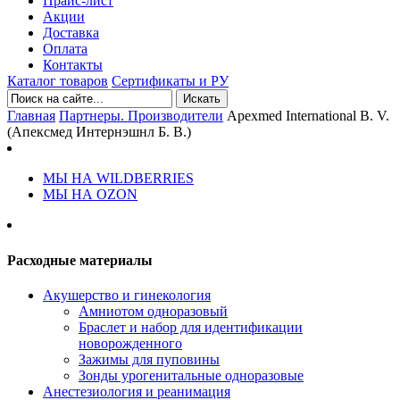
Прайс-лист
Акции
Доставка
Оплата
Контакты
Каталог товаров
Сертификаты и РУ
Искать
Главная
Партнеры. Производители
Apexmed International B. V.
(Апексмед Интернэшнл Б. В.)
МЫ НА WILDBERRIES
МЫ НА OZON
Расходные материалы
Акушерство и гинекология
Амниотом одноразовый
Браслет и набор для идентификации
новорожденного
Зажимы для пуповины
Зонды урогенитальные одноразовые
Анестезиология и реанимация