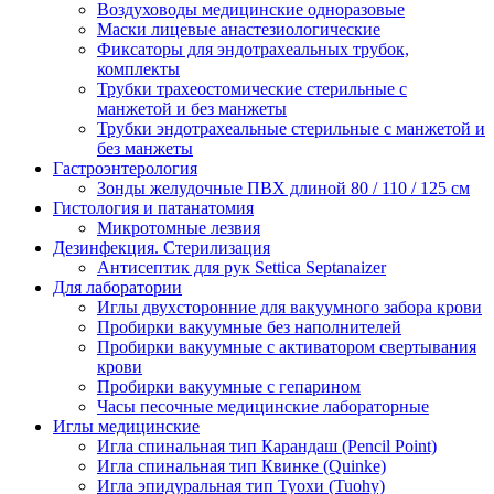
Воздуховоды медицинские одноразовые
Маски лицевые анастезиологические
Фиксаторы для эндотрахеальных трубок,
комплекты
Трубки трахеостомические стерильные с
манжетой и без манжеты
Трубки эндотрахеальные стерильные с манжетой и
без манжеты
Гастроэнтерология
Зонды желудочные ПВХ длиной 80 / 110 / 125 см
Гистология и патанатомия
Микротомные лезвия
Дезинфекция. Стерилизация
Антисептик для рук Settica Septanaizer
Для лаборатории
Иглы двухсторонние для вакуумного забора крови
Пробирки вакуумные без наполнителей
Пробирки вакуумные с активатором свертывания
крови
Пробирки вакуумные с гепарином
Часы песочные медицинские лабораторные
Иглы медицинские
Игла спинальная тип Карандаш (Pencil Point)
Игла спинальная тип Квинке (Quinke)
Игла эпидуральная тип Туохи (Tuohy)