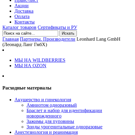
Прайс-лист
Акции
Доставка
Оплата
Контакты
Каталог товаров
Сертификаты и РУ
Искать
Главная
Партнеры. Производители
Leonhard Lang GmbH
(Леонард Ланг ГмбХ)
МЫ НА WILDBERRIES
МЫ НА OZON
Расходные материалы
Акушерство и гинекология
Амниотом одноразовый
Браслет и набор для идентификации
новорожденного
Зажимы для пуповины
Зонды урогенитальные одноразовые
Анестезиология и реанимация