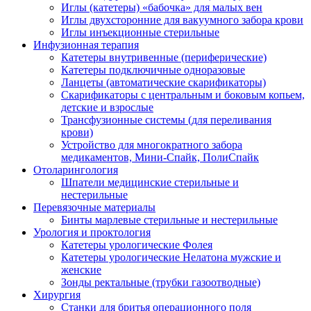
Иглы (катетеры) «бабочка» для малых вен
Иглы двухсторонние для вакуумного забора крови
Иглы инъекционные стерильные
Инфузионная терапия
Катетеры внутривенные (периферические)
Катетеры подключичные одноразовые
Ланцеты (автоматические скарификаторы)
Скарификаторы с центральным и боковым копьем,
детские и взрослые
Трансфузионные системы (для переливания
крови)
Устройство для многократного забора
медикаментов, Мини-Спайк, ПолиСпайк
Отоларингология
Шпатели медицинские стерильные и
нестерильные
Перевязочные материалы
Бинты марлевые стерильные и нестерильные
Урология и проктология
Катетеры урологические Фолея
Катетеры урологические Нелатона мужские и
женские
Зонды ректальные (трубки газоотводные)
Хирургия
Станки для бритья операционного поля